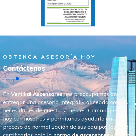
OBTENGA ASESORÍA HOY
Contáctenos
En
Vertikal Ascensores
nos preocupamos de
entregar una asesoría integral y alineada con las
necesidades de nuestros clientes. Comuníquese
hoy con nosotros y permítanos ayudarlo en el
proceso de normalización de sus equipos logrando
certificarlos bajo la
norma de ascensores
vigente